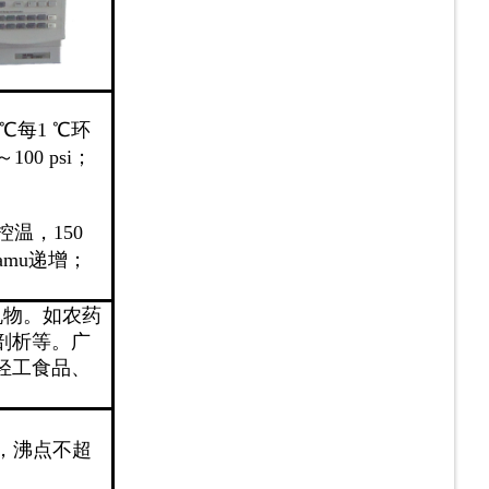
℃
每
1
℃
环
～
100 psi
；
控温，
150
 amu
递增；
机物。如农药
剖析等。广
轻工食品、
，沸点不超