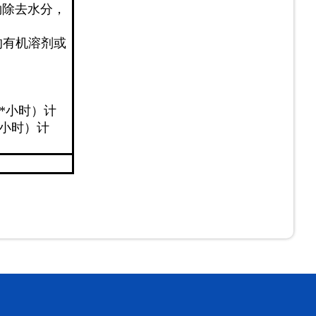
钠除去水分，
的有机溶剂或
*
小时）计
小时）计