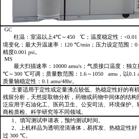
GC
柱温：室温以上
4
℃
～
450
℃
；温度稳定性：
<0.01
境变化；最大升温速率：
120
℃
/min
；压力设定范围：
0
精度
0.001 psi
。
MS
最大扫描速率：
10000 amu/s
；气质接口温度：独立
℃
～
300
℃
可调；质量数范围：
1.6
～
1050 amu
，以
0.1
质量轴稳定性：
0.1 amu/48hr
。
主要适用于定性或定量沸点较低、热稳定性好的有
残留分析，天然提取物分析，药物或药物中间体的结构
泛应用于石油化工、医药卫生、公安司法、环境保护、
商检质检、科学研究等不同领域。
1
、填写测试申请表，预约测试时间。
2
、上机样品为透明澄清液体，易挥发、热稳定性好
过
300
℃
。