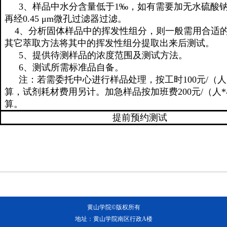
3
、样品中水分含量低于
1‰
，如有需要加无水硫酸
再经
0.45 μm
微孔过滤器过滤。
4
、分析固体样品中的挥发性组分，则一般需用合适
其它萃取方法将其中的挥发性组分提取出来后测试。
5
、提供待测样品的浓度范围及测试方法。
6
、测试所需标准品自备。
注：若需委托中心进行样品处理，按工时
100
元
/
（人
算，试剂耗材费用另计。加急样品按加班费
200
元
/
（人
*
算。
提前预约测试
黄山学院©️版权所有
地址：黄山学院南区行政A楼