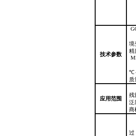
G
境
精
技术参数
M
℃
质
残
应用范围
泛
商
过