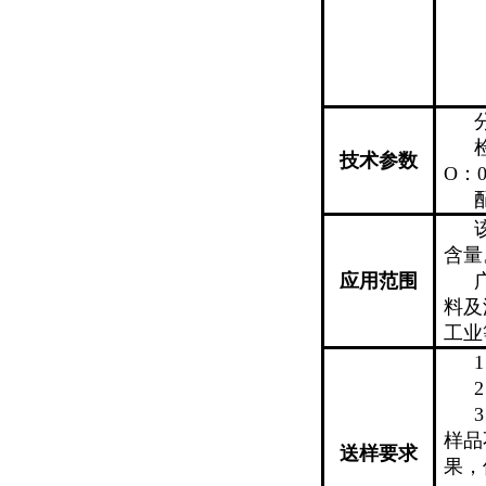
技术参数
O
：
含量
应用范围
料及
工业
1
2
3
样品
送样要求
果，